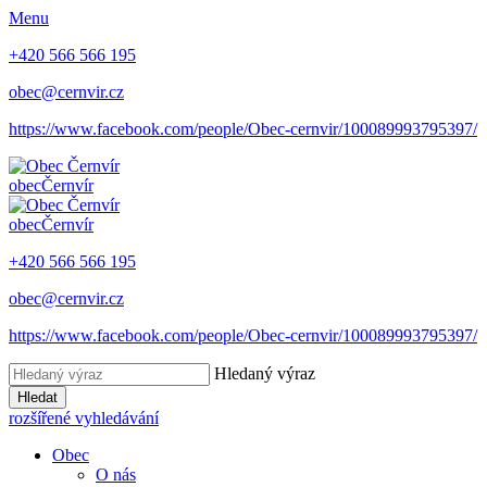
Menu
+420 566 566 195
obec@cernvir.cz
https://www.facebook.com/people/Obec-cernvir/100089993795397/
obec
Černvír
obec
Černvír
+420 566 566 195
obec@cernvir.cz
https://www.facebook.com/people/Obec-cernvir/100089993795397/
Hledaný výraz
Hledat
rozšířené vyhledávání
Obec
O nás