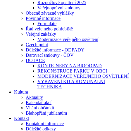
Rozpočtové opatření 2025
Veřejnoprávní smlouvy
Obecně závazné vyhlášky
Povinné informace
Formuláře
Řád veřejného pohřebiště
Veřejné zakázky
Modernizace veřejného osvětlení
Czech point
Důležité informace - ODPADY
Darovací smlouvy - ČOV
DOTACE
KONTEJNERY NA BIOODPAD
REKONSTRUCE PARKU V OBCI
MODERNIZACE VEŘEJNÉHO OSVĚTLENÍ
VYBAVENÍ KD A KOMUNÁLNÍ
TECHNIKA
Kultura
Aktuality
Kalendář akcí
Vítání občánků
Blahopřání jubilantům
Kontakt
Kontaktní informace
Důležité odkazy