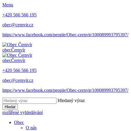
Menu
+420 566 566 195
obec@cernvir.cz
https://www.facebook.com/people/Obec-cernvir/100089993795397/
obec
Černvír
obec
Černvír
+420 566 566 195
obec@cernvir.cz
https://www.facebook.com/people/Obec-cernvir/100089993795397/
Hledaný výraz
Hledat
rozšířené vyhledávání
Obec
O nás