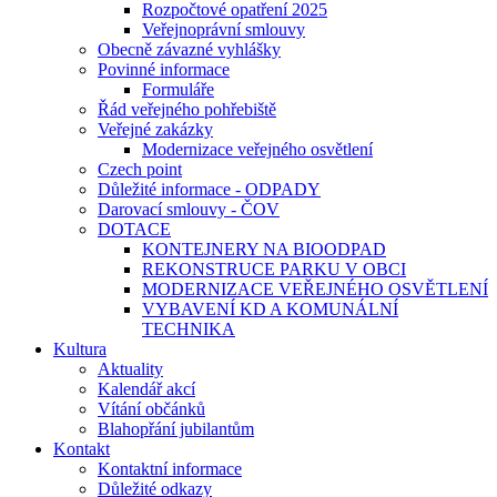
Rozpočtové opatření 2025
Veřejnoprávní smlouvy
Obecně závazné vyhlášky
Povinné informace
Formuláře
Řád veřejného pohřebiště
Veřejné zakázky
Modernizace veřejného osvětlení
Czech point
Důležité informace - ODPADY
Darovací smlouvy - ČOV
DOTACE
KONTEJNERY NA BIOODPAD
REKONSTRUCE PARKU V OBCI
MODERNIZACE VEŘEJNÉHO OSVĚTLENÍ
VYBAVENÍ KD A KOMUNÁLNÍ
TECHNIKA
Kultura
Aktuality
Kalendář akcí
Vítání občánků
Blahopřání jubilantům
Kontakt
Kontaktní informace
Důležité odkazy