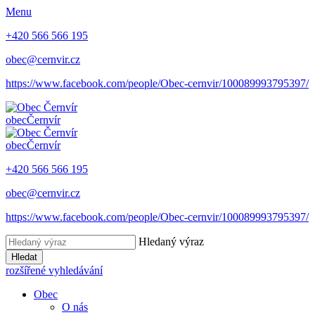
Menu
+420 566 566 195
obec@cernvir.cz
https://www.facebook.com/people/Obec-cernvir/100089993795397/
obec
Černvír
obec
Černvír
+420 566 566 195
obec@cernvir.cz
https://www.facebook.com/people/Obec-cernvir/100089993795397/
Hledaný výraz
Hledat
rozšířené vyhledávání
Obec
O nás