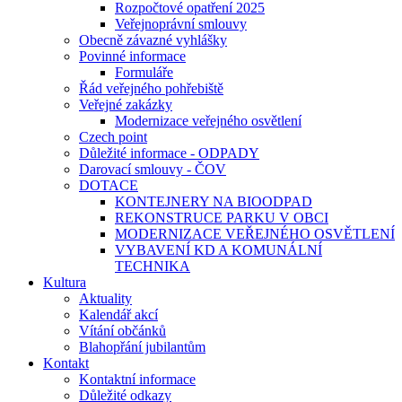
Rozpočtové opatření 2025
Veřejnoprávní smlouvy
Obecně závazné vyhlášky
Povinné informace
Formuláře
Řád veřejného pohřebiště
Veřejné zakázky
Modernizace veřejného osvětlení
Czech point
Důležité informace - ODPADY
Darovací smlouvy - ČOV
DOTACE
KONTEJNERY NA BIOODPAD
REKONSTRUCE PARKU V OBCI
MODERNIZACE VEŘEJNÉHO OSVĚTLENÍ
VYBAVENÍ KD A KOMUNÁLNÍ
TECHNIKA
Kultura
Aktuality
Kalendář akcí
Vítání občánků
Blahopřání jubilantům
Kontakt
Kontaktní informace
Důležité odkazy