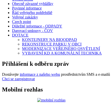
Obecně závazné vyhlášky
Povinné informace
Řád veřejného pohřebiště
Veřejné zakázky
Czech point
Důležité informace - ODPADY
Darovací smlouvy - ČOV
DOTACE
KONTEJNERY NA BIOODPAD
REKONSTRUCE PARKU V OBCI
MODERNIZACE VEŘEJNÉHO OSVĚTLENÍ
VYBAVENÍ KD A KOMUNÁLNÍ TECHNIKA
Přihlášení k odběru zpráv
Dostávejte
informace z našeho webu
prostřednictvím SMS a e-mailů
Chci se zaregistrovat
Mobilní rozhlas