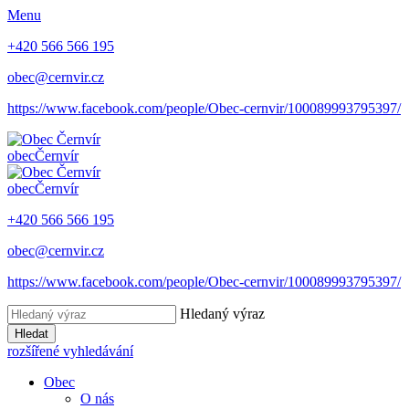
Menu
+420 566 566 195
obec@cernvir.cz
https://www.facebook.com/people/Obec-cernvir/100089993795397/
obec
Černvír
obec
Černvír
+420 566 566 195
obec@cernvir.cz
https://www.facebook.com/people/Obec-cernvir/100089993795397/
Hledaný výraz
Hledat
rozšířené vyhledávání
Obec
O nás