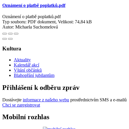
Oznámení o platbě poplatků.pdf
Oznámení o platbě poplatků.pdf
Typ souboru: PDF dokument, Velikost: 74,84 kB
Autor:
Michaela Suchomelová
Kultura
Aktuality
Kalendář akcí
Vítání občánků
Blahopřání jubilantům
Přihlášení k odběru zpráv
Dostávejte
informace z našeho webu
prostřednictvím SMS a e-mailů
Chci se zaregistrovat
Mobilní rozhlas