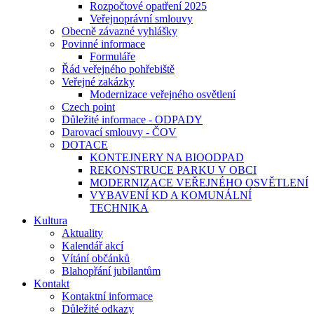
Rozpočtové opatření 2025
Veřejnoprávní smlouvy
Obecně závazné vyhlášky
Povinné informace
Formuláře
Řád veřejného pohřebiště
Veřejné zakázky
Modernizace veřejného osvětlení
Czech point
Důležité informace - ODPADY
Darovací smlouvy - ČOV
DOTACE
KONTEJNERY NA BIOODPAD
REKONSTRUCE PARKU V OBCI
MODERNIZACE VEŘEJNÉHO OSVĚTLENÍ
VYBAVENÍ KD A KOMUNÁLNÍ
TECHNIKA
Kultura
Aktuality
Kalendář akcí
Vítání občánků
Blahopřání jubilantům
Kontakt
Kontaktní informace
Důležité odkazy