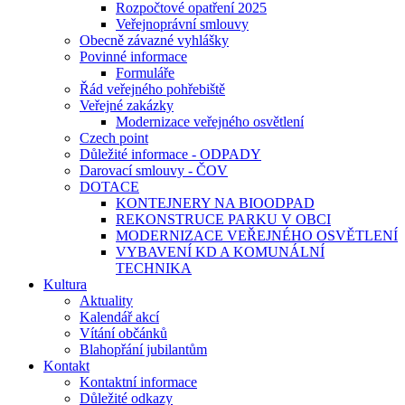
Rozpočtové opatření 2025
Veřejnoprávní smlouvy
Obecně závazné vyhlášky
Povinné informace
Formuláře
Řád veřejného pohřebiště
Veřejné zakázky
Modernizace veřejného osvětlení
Czech point
Důležité informace - ODPADY
Darovací smlouvy - ČOV
DOTACE
KONTEJNERY NA BIOODPAD
REKONSTRUCE PARKU V OBCI
MODERNIZACE VEŘEJNÉHO OSVĚTLENÍ
VYBAVENÍ KD A KOMUNÁLNÍ
TECHNIKA
Kultura
Aktuality
Kalendář akcí
Vítání občánků
Blahopřání jubilantům
Kontakt
Kontaktní informace
Důležité odkazy