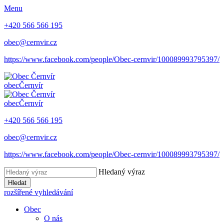
Menu
+420 566 566 195
obec@cernvir.cz
https://www.facebook.com/people/Obec-cernvir/100089993795397/
obec
Černvír
obec
Černvír
+420 566 566 195
obec@cernvir.cz
https://www.facebook.com/people/Obec-cernvir/100089993795397/
Hledaný výraz
Hledat
rozšířené vyhledávání
Obec
O nás