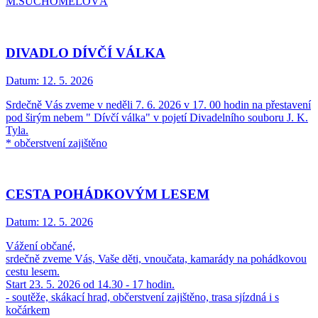
M.SUCHOMELOVÁ
DIVADLO DÍVČÍ VÁLKA
Datum:
12. 5. 2026
Srdečně Vás zveme v neděli 7. 6. 2026 v 17. 00 hodin na přestavení
pod širým nebem " Dívčí válka" v pojetí Divadelního souboru J. K.
Tyla.
* občerstvení zajištěno
CESTA POHÁDKOVÝM LESEM
Datum:
12. 5. 2026
Vážení občané,
srdečně zveme Vás, Vaše děti, vnoučata, kamarády na pohádkovou
cestu lesem.
Start 23. 5. 2026 od 14.30 - 17 hodin.
- soutěže, skákací hrad, občerstvení zajištěno, trasa sjízdná i s
kočárkem