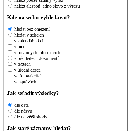
nalézt pouze zadaný výraz
nalézt alespoň jedno slovo z výrazu
Kde na webu vyhledávat?
hledat bez omezení
hledat v sekcích
v kalendáři akcí
v menu
v povinných informacích
v přehledech dokumentů
v textech
v úřední desce
ve fotogaleriích
ve zprávách
Jak seřadit výsledky?
dle data
dle názvu
dle největší shody
Jak staré záznamy hledat?