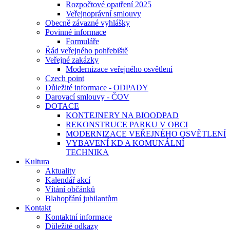
Rozpočtové opatření 2025
Veřejnoprávní smlouvy
Obecně závazné vyhlášky
Povinné informace
Formuláře
Řád veřejného pohřebiště
Veřejné zakázky
Modernizace veřejného osvětlení
Czech point
Důležité informace - ODPADY
Darovací smlouvy - ČOV
DOTACE
KONTEJNERY NA BIOODPAD
REKONSTRUCE PARKU V OBCI
MODERNIZACE VEŘEJNÉHO OSVĚTLENÍ
VYBAVENÍ KD A KOMUNÁLNÍ
TECHNIKA
Kultura
Aktuality
Kalendář akcí
Vítání občánků
Blahopřání jubilantům
Kontakt
Kontaktní informace
Důležité odkazy