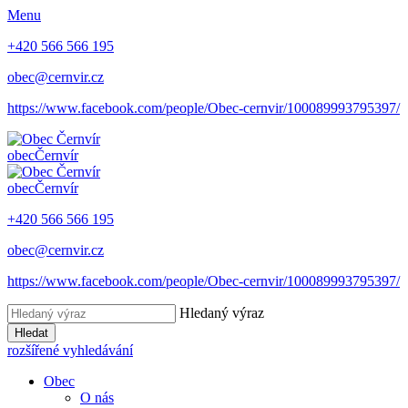
Menu
+420 566 566 195
obec@cernvir.cz
https://www.facebook.com/people/Obec-cernvir/100089993795397/
obec
Černvír
obec
Černvír
+420 566 566 195
obec@cernvir.cz
https://www.facebook.com/people/Obec-cernvir/100089993795397/
Hledaný výraz
Hledat
rozšířené vyhledávání
Obec
O nás