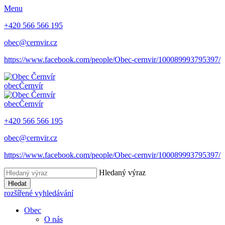
Menu
+420 566 566 195
obec@cernvir.cz
https://www.facebook.com/people/Obec-cernvir/100089993795397/
obec
Černvír
obec
Černvír
+420 566 566 195
obec@cernvir.cz
https://www.facebook.com/people/Obec-cernvir/100089993795397/
Hledaný výraz
Hledat
rozšířené vyhledávání
Obec
O nás