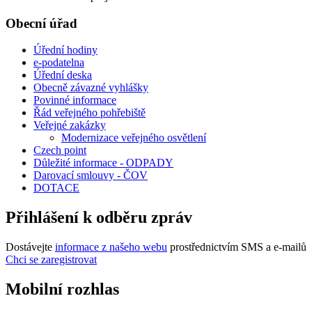
Obecní úřad
Úřední hodiny
e-podatelna
Úřední deska
Obecně závazné vyhlášky
Povinné informace
Řád veřejného pohřebiště
Veřejné zakázky
Modernizace veřejného osvětlení
Czech point
Důležité informace - ODPADY
Darovací smlouvy - ČOV
DOTACE
Přihlášení k odběru zpráv
Dostávejte
informace z našeho webu
prostřednictvím SMS a e-mailů
Chci se zaregistrovat
Mobilní rozhlas