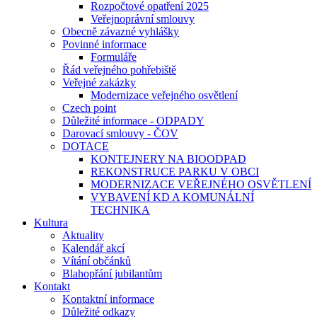
Rozpočtové opatření 2025
Veřejnoprávní smlouvy
Obecně závazné vyhlášky
Povinné informace
Formuláře
Řád veřejného pohřebiště
Veřejné zakázky
Modernizace veřejného osvětlení
Czech point
Důležité informace - ODPADY
Darovací smlouvy - ČOV
DOTACE
KONTEJNERY NA BIOODPAD
REKONSTRUCE PARKU V OBCI
MODERNIZACE VEŘEJNÉHO OSVĚTLENÍ
VYBAVENÍ KD A KOMUNÁLNÍ
TECHNIKA
Kultura
Aktuality
Kalendář akcí
Vítání občánků
Blahopřání jubilantům
Kontakt
Kontaktní informace
Důležité odkazy