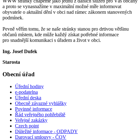
WWW stránky chápeme jako jednu z dalších služeb pro Vás občany
a proto se vynasnažíme v maximální možné míře informovat
obyvatele o aktuální dění v obci nad rámec zákonem stanovených
podmínek.
Pevně věřím tomu, že se naše stránky stanou pro drtivou většinu
občanů místem, kde může každý získat potřebné informace
pro snadnější komunikaci s úřadem a život v obci.
Ing. Josef Dufek
Starosta
Obecní úřad
Úřední hodiny
e-podatelna
Úřední deska
Obecně závazné vyhlášky
Povinné informace
Řád veřejného pohřebiště
Veřejné zakázky
Czech point
Důležité informace - ODPADY
Darovací smlouvy - ČOV