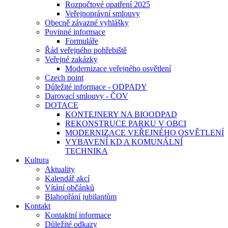
Rozpočtové opatření 2025
Veřejnoprávní smlouvy
Obecně závazné vyhlášky
Povinné informace
Formuláře
Řád veřejného pohřebiště
Veřejné zakázky
Modernizace veřejného osvětlení
Czech point
Důležité informace - ODPADY
Darovací smlouvy - ČOV
DOTACE
KONTEJNERY NA BIOODPAD
REKONSTRUCE PARKU V OBCI
MODERNIZACE VEŘEJNÉHO OSVĚTLENÍ
VYBAVENÍ KD A KOMUNÁLNÍ
TECHNIKA
Kultura
Aktuality
Kalendář akcí
Vítání občánků
Blahopřání jubilantům
Kontakt
Kontaktní informace
Důležité odkazy