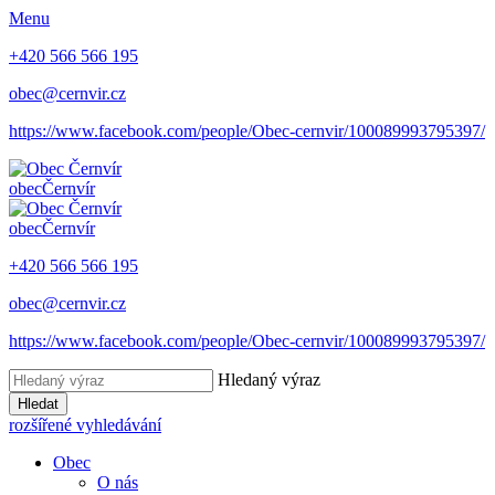
Menu
+420 566 566 195
obec@cernvir.cz
https://www.facebook.com/people/Obec-cernvir/100089993795397/
obec
Černvír
obec
Černvír
+420 566 566 195
obec@cernvir.cz
https://www.facebook.com/people/Obec-cernvir/100089993795397/
Hledaný výraz
Hledat
rozšířené vyhledávání
Obec
O nás