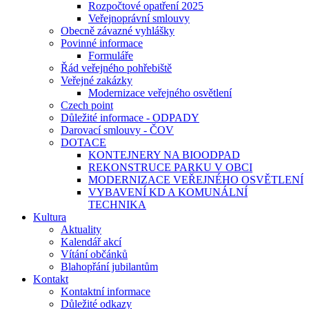
Rozpočtové opatření 2025
Veřejnoprávní smlouvy
Obecně závazné vyhlášky
Povinné informace
Formuláře
Řád veřejného pohřebiště
Veřejné zakázky
Modernizace veřejného osvětlení
Czech point
Důležité informace - ODPADY
Darovací smlouvy - ČOV
DOTACE
KONTEJNERY NA BIOODPAD
REKONSTRUCE PARKU V OBCI
MODERNIZACE VEŘEJNÉHO OSVĚTLENÍ
VYBAVENÍ KD A KOMUNÁLNÍ
TECHNIKA
Kultura
Aktuality
Kalendář akcí
Vítání občánků
Blahopřání jubilantům
Kontakt
Kontaktní informace
Důležité odkazy