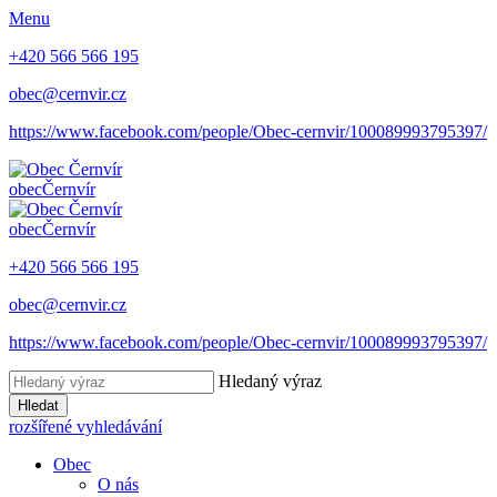
Menu
+420 566 566 195
obec@cernvir.cz
https://www.facebook.com/people/Obec-cernvir/100089993795397/
obec
Černvír
obec
Černvír
+420 566 566 195
obec@cernvir.cz
https://www.facebook.com/people/Obec-cernvir/100089993795397/
Hledaný výraz
Hledat
rozšířené vyhledávání
Obec
O nás