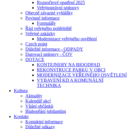
Rozpočtové opatření 2025
Veřejnoprávní smlouvy
Obecně závazné vyhlášky
Povinné informace
Formuláře
Řád veřejného pohřebiště
Veřejné zakázky
Modernizace veřejného osvětlení
Czech point
Důležité informace - ODPADY
Darovací smlouvy - ČOV
DOTACE
KONTEJNERY NA BIOODPAD
REKONSTRUCE PARKU V OBCI
MODERNIZACE VEŘEJNÉHO OSVĚTLENÍ
VYBAVENÍ KD A KOMUNÁLNÍ
TECHNIKA
Kultura
Aktuality
Kalendář akcí
Vítání občánků
Blahopřání jubilantům
Kontakt
Kontaktní informace
Důležité odkazy