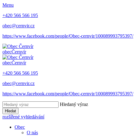
Menu
+420 566 566 195
obec@cernvir.cz
https://www.facebook.com/people/Obec-cernvir/100089993795397/
obec
Černvír
obec
Černvír
+420 566 566 195
obec@cernvir.cz
https://www.facebook.com/people/Obec-cernvir/100089993795397/
Hledaný výraz
Hledat
rozšířené vyhledávání
Obec
O nás