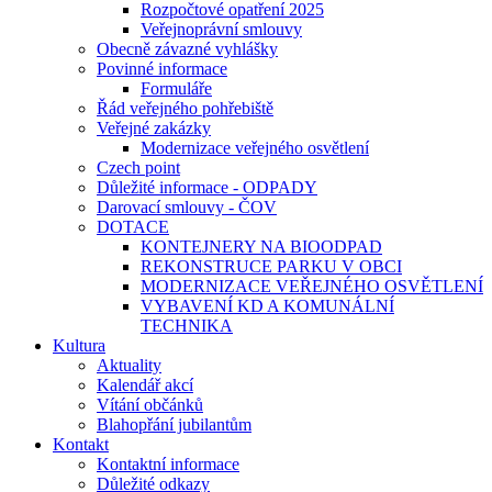
Rozpočtové opatření 2025
Veřejnoprávní smlouvy
Obecně závazné vyhlášky
Povinné informace
Formuláře
Řád veřejného pohřebiště
Veřejné zakázky
Modernizace veřejného osvětlení
Czech point
Důležité informace - ODPADY
Darovací smlouvy - ČOV
DOTACE
KONTEJNERY NA BIOODPAD
REKONSTRUCE PARKU V OBCI
MODERNIZACE VEŘEJNÉHO OSVĚTLENÍ
VYBAVENÍ KD A KOMUNÁLNÍ
TECHNIKA
Kultura
Aktuality
Kalendář akcí
Vítání občánků
Blahopřání jubilantům
Kontakt
Kontaktní informace
Důležité odkazy